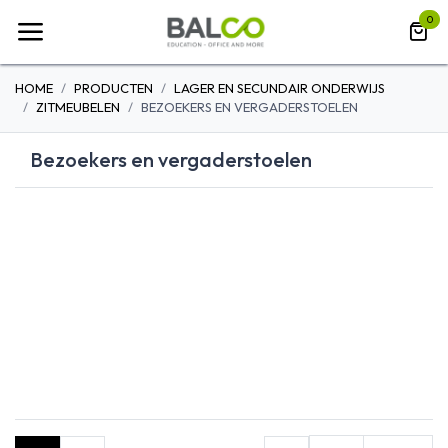
Overslaan naar inhoud
0
HOME
PRODUCTEN
LAGER EN SECUNDAIR ONDERWIJS
ZITMEUBELEN
BEZOEKERS EN VERGADERSTOELEN
Bezoekers en vergaderstoelen
HOUTEN STOELEN
LEDEREN
NETBESPANN
ZITMEUBELEN
STOELEN