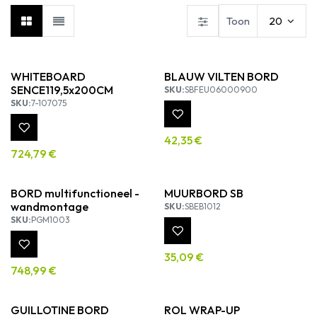
Toon
20
WHITEBOARD
BLAUW VILTEN BORD
SENCE119,5x200CM
SKU:
SBFEU06000900
SKU:
7-107075
42,35
€
724,79
€
BORD multifunctioneel -
MUURBORD SB
wandmontage
SKU:
SBEB1012
SKU:
PGM1003
35,09
€
748,99
€
GUILLOTINE BORD
ROL WRAP-UP