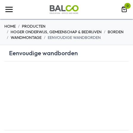
Overslaan naar inhoud
0
HOME
PRODUCTEN
HOGER ONDERWIJS, GEMEENSCHAP & BEDRIJVEN
BORDEN
WANDMONTAGE
EENVOUDIGE WANDBORDEN
Eenvoudige wandborden
EENVOUDIGE
DRIELUIK
WANDBORDEN
WANDBORDEN
SCHUIFBORD