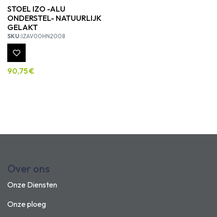
STOEL IZO -ALU
ONDERSTEL- NATUURLIJK
GELAKT
SKU:
IZAV00HN2008
90,75
€
Over ons
Onze Diensten
Onze ploeg