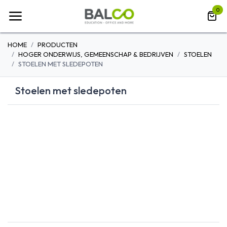
Overslaan naar inhoud
0
HOME
PRODUCTEN
HOGER ONDERWIJS, GEMEENSCHAP & BEDRIJVEN
STOELEN
STOELEN MET SLEDEPOTEN
Stoelen met sledepoten
KRUKKEN
OPVOUWBARE
MOBIEL