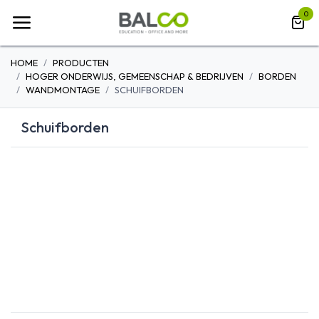
Overslaan naar inhoud
0
HOME
PRODUCTEN
HOGER ONDERWIJS, GEMEENSCHAP & BEDRIJVEN
BORDEN
WANDMONTAGE
SCHUIFBORDEN
Schuifborden
EENVOUDIGE
DRIELUIK
WANDBORDEN
WANDBORDEN
SCHUIFBORD