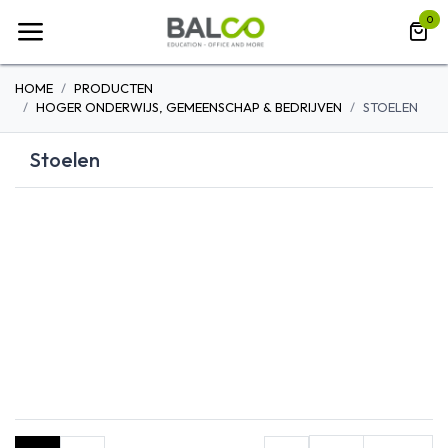
Overslaan naar inhoud
0
HOME
PRODUCTEN
HOGER ONDERWIJS, GEMEENSCHAP & BEDRIJVEN
STOELEN
Stoelen
KRUKKEN
OPVOUWBARE
MOBIEL