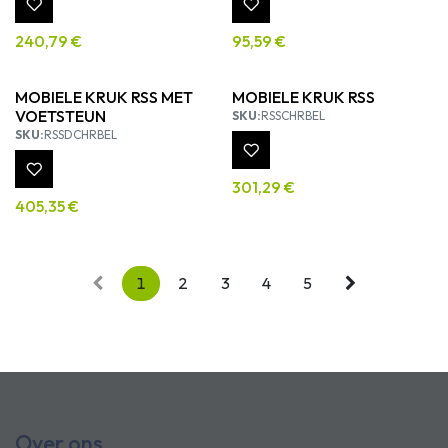
240,79
€
95,59
€
MOBIELE KRUK RSS MET
MOBIELE KRUK RSS
VOETSTEUN
SKU:
RSSCHRBEL
SKU:
RSSDCHRBEL
301,29
€
405,35
€
1
2
3
4
5
Over ons