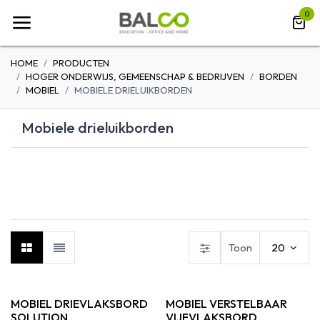
Overslaan naar inhoud
0
HOME
PRODUCTEN
HOGER ONDERWIJS, GEMEENSCHAP & BEDRIJVEN
BORDEN
MOBIEL
MOBIELE DRIELUIKBORDEN
Mobiele drieluikborden
EENVOUDIG
MOBIELE
VERRIJDBAR
DRAAIBAAR
DRIELUIKBORDEN
BORDEN
Toon
20
MOBIEL DRIEVLAKSBORD
MOBIEL VERSTELBAAR
SOLUTION
VIJFVLAKSBORD