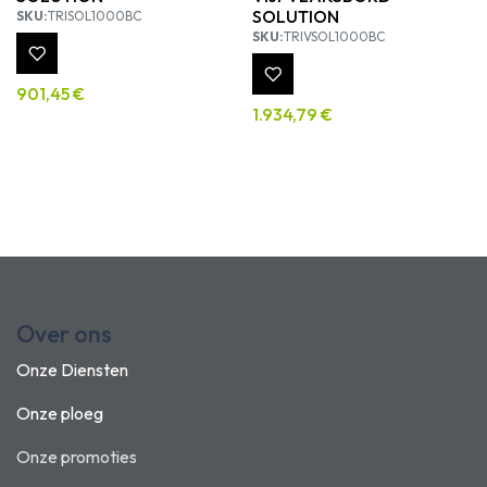
SOLUTION
SKU:
TRISOL1000BC
SKU:
TRIVSOL1000BC
901,45
€
1.934,79
€
Over ons
Onze Diensten
Onze ploeg
Onze promoties