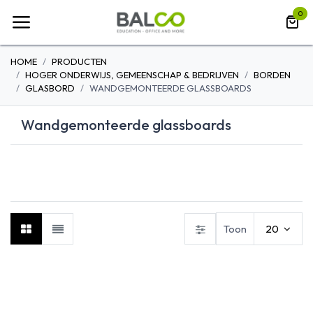
Overslaan naar inhoud
0
HOME
PRODUCTEN
HOGER ONDERWIJS, GEMEENSCHAP & BEDRIJVEN
BORDEN
GLASBORD
WANDGEMONTEERDE GLASSBOARDS
Wandgemonteerde glassboards
MOBIELE
WANDGEMONTEERDE
GLASSBOARDS
GLASSBOARDS
Toon
20