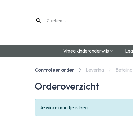
Overslaan naar inhoud
Vroeg kinderonderwijs
Lag
Controleer order
Levering
Betaling
Orderoverzicht
Je winkelmandje is leeg!