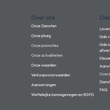
Over ons
Die
Onze Diensten
Lever
Onze ploeg
Gids 
Gids i
Onze promoties
afwer
Onze actualiteiten
Kleur
Onze waarden
Aanvr
Overzi
Verkoopsvoorwaarden
Diens
Aanwervingen
FAQ
Wetteleijke kennisgevingen en
RGPD