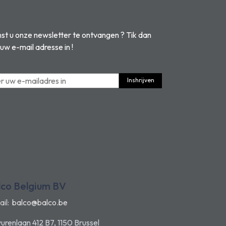
t u onze newsletter te ontvangen ? Tik dan
 uw e-mail adresse in !
Inshrijven
lco Belgium BV
ail:
balco@balco.be
urenlaan 412 B7, 1150 Brussel