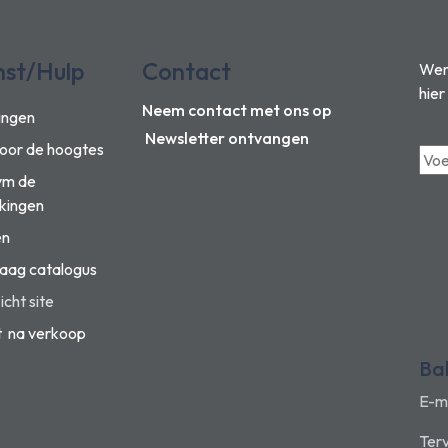
nst/Hulp
Contact
Wens
hier
Neem contact met ons op
ingen
Newsletter ontvangen
voor de hoogtes
vm de
kingen
en
aag catalogus
cht site
t na verkoop
Ba
E-m
Terv