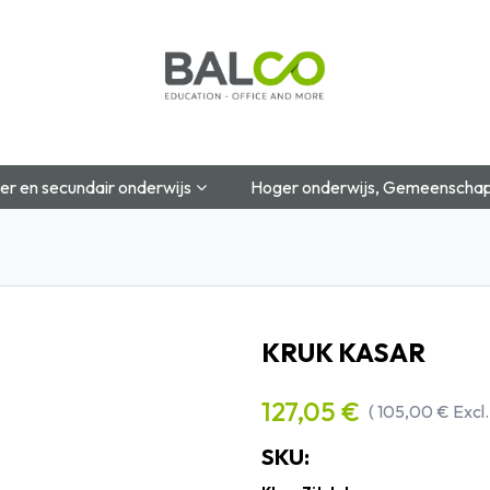
Startpagina
Over Ons
Shop
Blog
Contac
er en secundair onderwijs
Hoger onderwijs, Gemeenschap
KRUK KASAR
127,05
€
(
105,00
€
Excl
SKU: