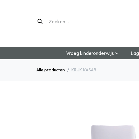
Overslaan naar inhoud
Vroeg kinderonderwijs
Lag
Alle producten
KRUK KASAR