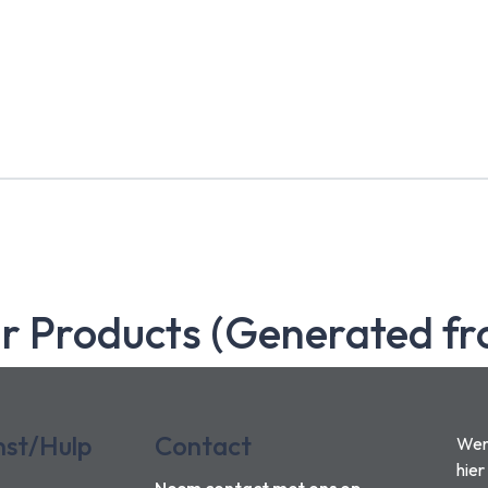
ar Products (Generated fr
nst/Hulp
Contact
Wens
hier