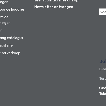
Neem contact met ons op
ingen
Newsletter ontvangen
voor de hoogtes
vm de
kingen
en
aag catalogus
cht site
t na verkoop
Ba
E-m
Terv
Ond
Tel