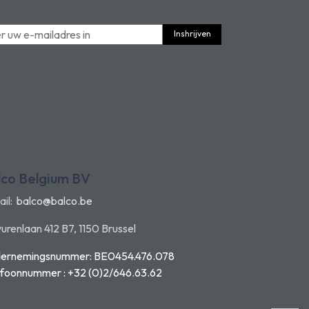
Inshrijven
lco Belgium BV
ail:
balco@balco.be
urenlaan 412 B7, 1150 Brussel
ernemingsnummer: BE0454.476.078
efoonnummer : +32 (0)2/646.63.62