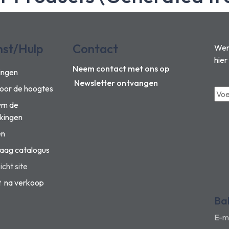
nst/Hulp
Contact
Wens
hier
Neem contact met ons op
ingen
Newsletter ontvangen
voor de hoogtes
vm de
kingen
en
aag catalogus
cht site
t na verkoop
Ba
E-m