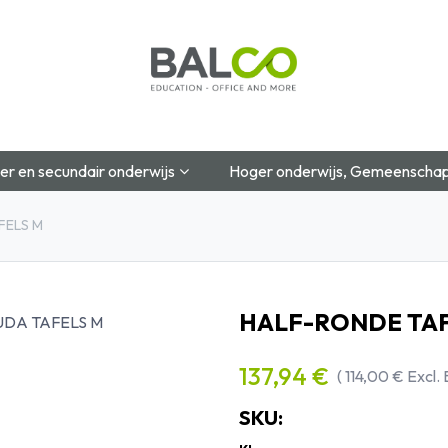
Startpagina
Over Ons
Shop
Blog
Contac
er en secundair onderwijs
Hoger onderwijs, Gemeenschap
FELS M
HALF-RONDE TAF
137,94
€
(
114,00
€
Excl.
SKU: