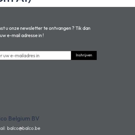
t u onze newsletter te ontvangen ? Tik dan
 uw e-mail adresse in !
Inshrijven
lco Belgium BV
ail:
balco@balco.be