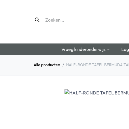
Overslaan naar inhoud
Vroeg kinderonderwijs
Lag
Alle producten
HALF-RONDE TAFEL BERMUDA TA