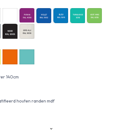
ter 140cm
tifieerd houten randen mdf