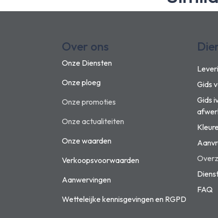
Over ons
Die
Onze Diensten
Lever
Onze ploeg
Gids 
Gids i
Onze promoties
afwer
Onze actualiteiten
Kleur
Onze waarden
Aanvr
Overzi
Verkoopsvoorwaarden
Diens
Aanwervingen
FAQ
Wetteleijke kennisgevingen en
RGPD