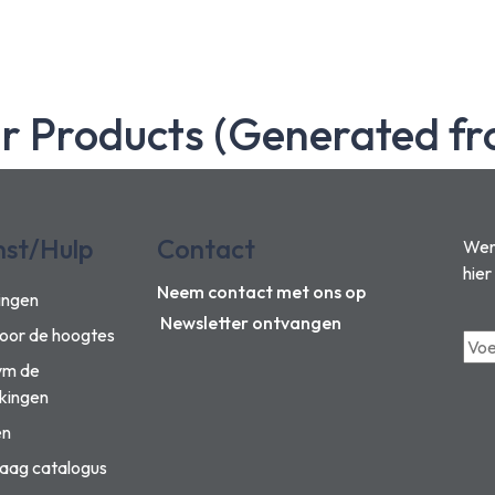
ar Products (Generated fr
nst/Hulp
Contact
Wens
hier
Neem contact met ons op
ingen
Newsletter ontvangen
voor de hoogtes
vm de
kingen
en
aag catalogus