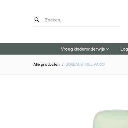
Overslaan naar inhoud
Vroeg kinderonderwijs
Lag
Alle producten
BUREAUSTOEL VARIO