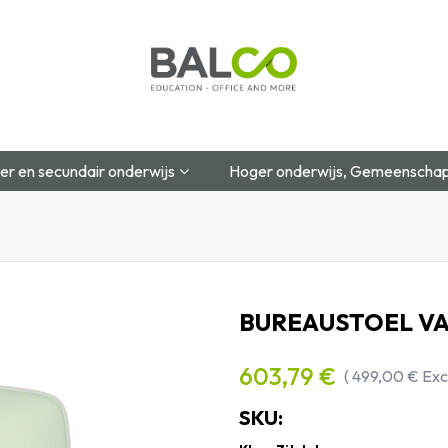
Startpagina
Over Ons
Shop
Blog
Contac
er en secundair onderwijs
Hoger onderwijs, Gemeenschap
BUREAUSTOEL V
603,79
€
(
499,00
€
Exc
SKU: