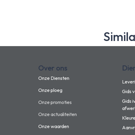
Simil
Over ons
Die
Onze Diensten
Lever
Onze ploeg
Gids 
Gids i
Onze promoties
afwer
Onze actualiteiten
Kleur
Onze waarden
Aanvr