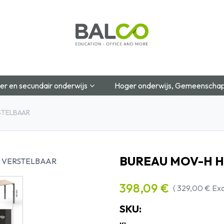
Startpagina
Over Ons
Shop
Blog
Contac
er en secundair onderwijs
Hoger onderwijs, Gemeenschap
STELBAAR
BUREAU MOV-H 
398,09
€
(
329,00
€
Exc
SKU: