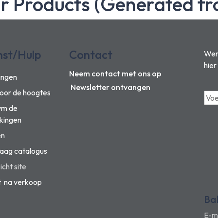
ar Products (Generated fr
nst/Hulp
Contact
Wens
hier
Neem contact met ons op
ingen
Newsletter ontvangen
voor de hoogtes
vm de
kingen
en
aag catalogus
cht site
t na verkoop
Ba
E-m