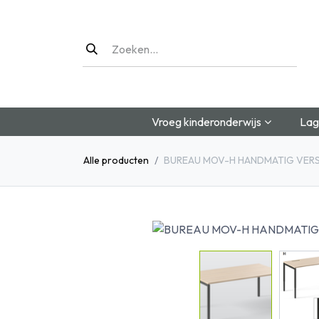
Overslaan naar inhoud
Vroeg kinderonderwijs
Lag
Alle producten
BUREAU MOV-H HANDMATIG VER