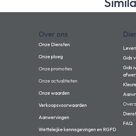
Simil
Over ons
Die
Onze Diensten
Lever
Onze ploeg
Gids 
Gids i
Onze promoties
afwer
Onze actualiteiten
Kleur
Onze waarden
Aanvr
Overzi
Verkoopsvoorwaarden
Diens
Aanwervingen
FAQ
Wetteleijke kennisgevingen en
RGPD