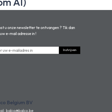
om AI)
t u onze newsletter te ontvangen ? Tik dan
 uw e-mail adresse in !
Inshrijven
lco Belgium BV
ail:
balco@balco.be