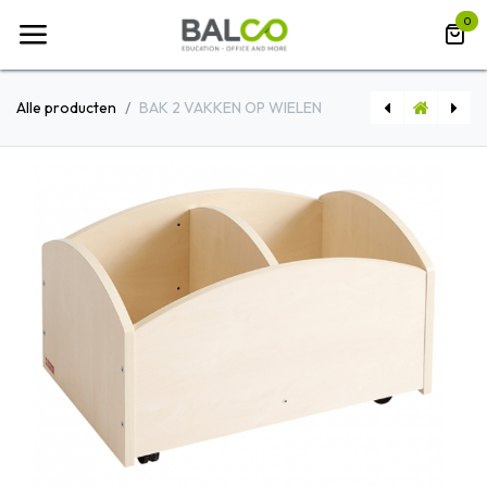
Overslaan naar inhoud
0
Alle producten
BAK 2 VAKKEN OP WIELEN
LOUNGE STOEL ALBIREO
GARDEROBE 1 DEUR