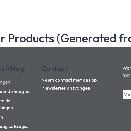
ar Products (Generated fr
nst/Hulp
Contact
Wens
hier
Neem contact met ons op
ingen
Newsletter ontvangen
voor de hoogtes
vm de
kingen
en
aag catalogus