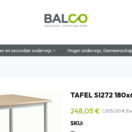
Startpagina
Over Ons
Shop
Blog
Contac
er en secundair onderwijs
Hoger onderwijs, Gemeenschap
TAFEL SI272 180
248,05
€
(
205,00
€
Ex
SKU: