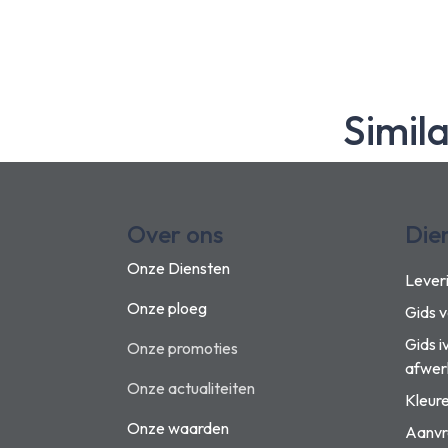
Simil
Over ons
Die
Onze Diensten
Lever
Onze ploeg
Gids 
Gids i
Onze promoties
afwer
Onze actualiteiten
Kleur
Onze waarden
Aanvr