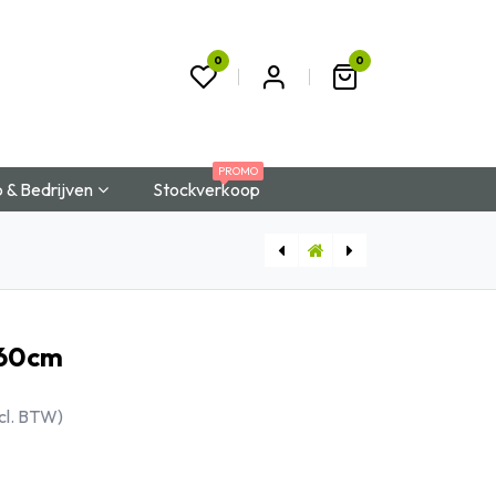
0
0
t
PROMO
 & Bedrijven
Stockverkoop
x60cm
cl. BTW)