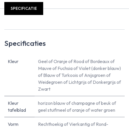
SPECIFICATIE
Specificaties
Kleur
Geel
of
Oranje
of
Rood
of
Bordeaux
of
Mauve
of
Fuchsia
of
Violet (donker blauw)
of
Blauw
of
Turkoois
of
Anijsgroen
of
Weidegroen
of
Lichtgrijs
of
Donkergrijs
of
Zwart
Kleur
horizon blauw
of
champagne
of
beuk
of
tafelblad
geel stuifmeel
of
oranje
of
water groen
Vorm
Rechthoekig
of
Vierkantig
of
Rond-