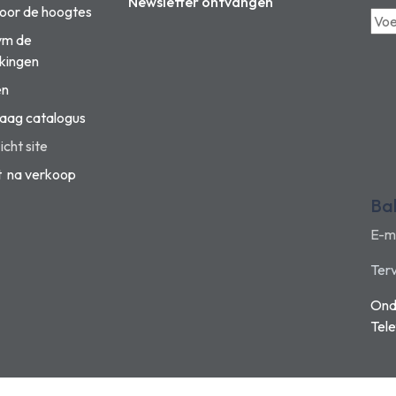
Newsletter ontvangen
voor de hoogtes
vm de
kingen
en
aag catalogus
cht site
t na verkoop
Ba
E-m
Terv
Ond
Tel