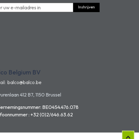
Inshrijven
lco Belgium BV
ail:
balco@balco.be
urenlaan 412 B7, 1150 Brussel
ernemingsnummer: BE0454.476.078
efoonnummer : +32 (0)2/646.63.62