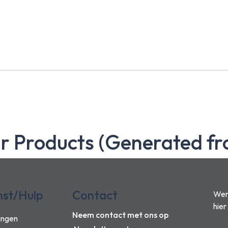
ar Products (Generated fr
nst/Hulp
Contact
Wens
hier
Neem contact met ons op
ingen