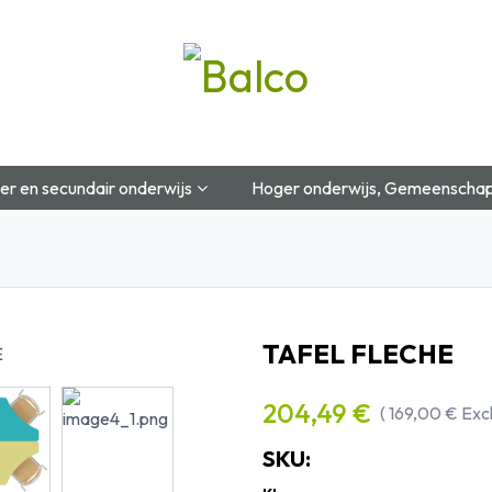
Startpagina
Over Ons
Shop
Blog
Contac
er en secundair onderwijs
Hoger onderwijs, Gemeenschap
TAFEL FLECHE
204,49
€
(
169,00
€
Exc
SKU: