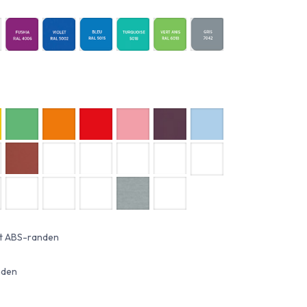
et ABS-randen
nden