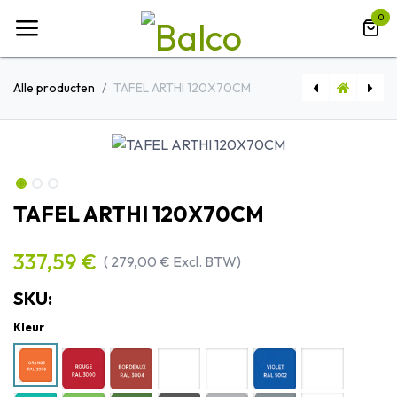
Overslaan naar inhoud
0
Alle producten
TAFEL ARTHI 120X70CM
[TISKID] SLEDESTOEL TISKID
[9CHEMINREEDUCATION] SCHILDER-EZEL
TAFEL ARTHI 120X70CM
337,59
€
(
279,00
€
Excl. BTW)
SKU:
Kleur