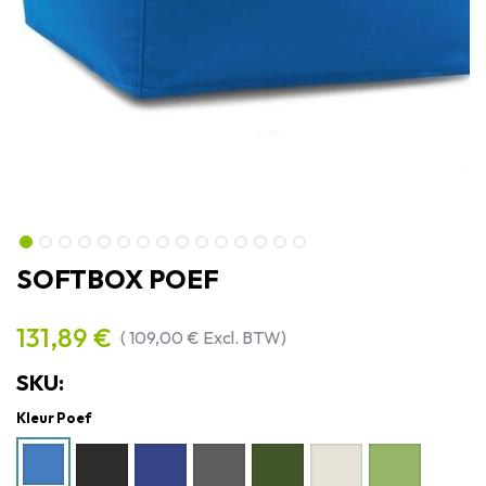
SOFTBOX POEF
131,89
€
(
109,00
€
Excl. BTW)
SKU:
Kleur Poef