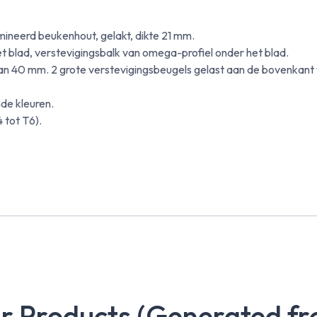
amineerd beukenhout, gelakt, dikte 21 mm.
t blad, verstevigingsbalk van omega-profiel onder het blad.
n 40 mm. 2 grote verstevigingsbeugels gelast aan de bovenkant 
nde kleuren.
4 tot T6).
ar Products (Generated fr