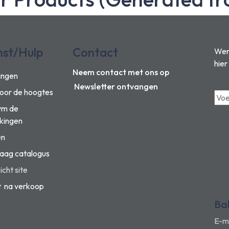
nst/Hulp
Contact
Wens
hier
Neem contact met ons op
ingen
Newsletter ontvangen
voor de hoogtes
vm de
kingen
en
aag catalogus
cht site
t na verkoop
Ba
E-m