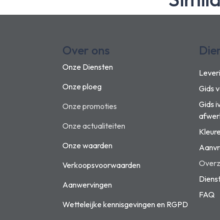
Over ons
Die
Onze Diensten
Lever
Onze ploeg
Gids 
Gids i
Onze promoties
afwer
Onze actualiteiten
Kleur
Onze waarden
Aanvr
Overzi
Verkoopsvoorwaarden
Diens
Aanwervingen
FAQ
Wetteleijke kennisgevingen en
RGPD