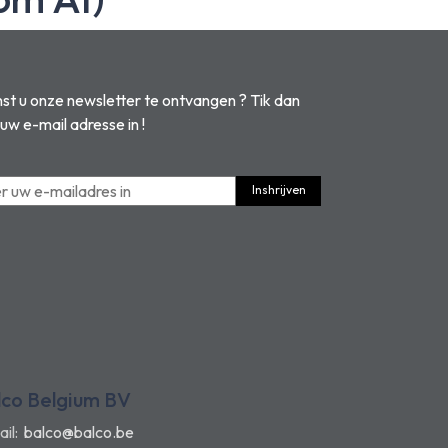
t u onze newsletter te ontvangen ? Tik dan
 uw e-mail adresse in !
Inshrijven
lco Belgium BV
ail:
balco@balco.be