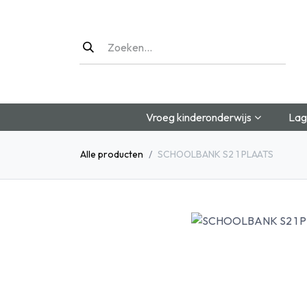
Overslaan naar inhoud
Vroeg kinderonderwijs
Lag
Alle producten
SCHOOLBANK S2 1 PLAATS