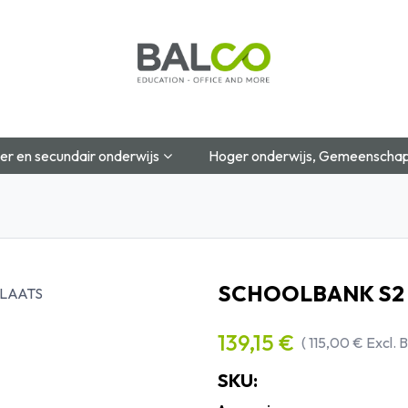
Startpagina
Over Ons
Shop
Blog
Contac
er en secundair onderwijs
Hoger onderwijs, Gemeenschap
SCHOOLBANK S2 
139,15
€
(
115,00
€
Excl.
SKU: