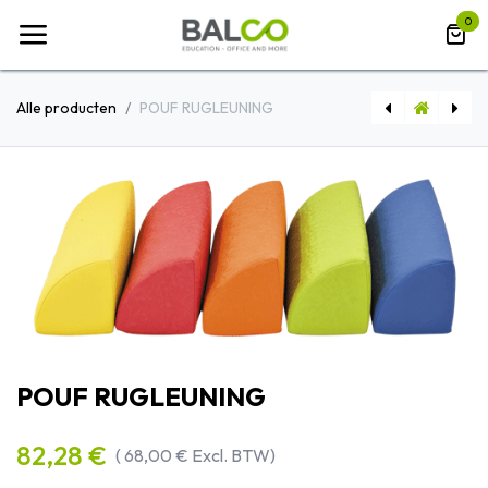
Overslaan naar inhoud
0
Alle producten
POUF RUGLEUNING
RONDE/OVALE VERGADERTAFELS TAK
VIERKANTIGE/RECHTHOEKIGE VERGADERTAFELS TAK
POUF RUGLEUNING
82,28
€
(
68,00
€
Excl. BTW)