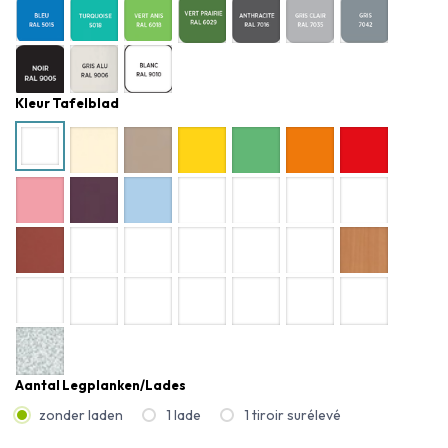
Kleur Tafelblad
Aantal Legplanken/lades
zonder laden
1 lade
1 tiroir surélevé