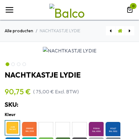
Overslaan naar inhoud
0
Alle producten
NACHTKASTJE LYDIE
STOEL KICCA ONE - METALEN ONDERSTEL
NACHTKASTJE LYDIE
90,75
€
(
75,00
€
Excl. BTW)
SKU:
Kleur