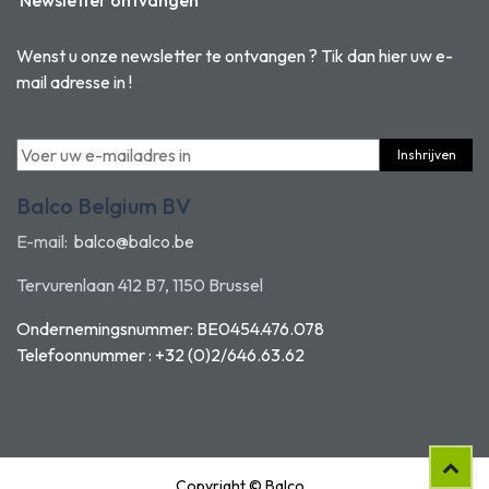
Newsletter ontvangen
Wenst u onze newsletter te ontvangen ? Tik dan hier uw e-
mail adresse in !
Inshrijven
Balco Belgium BV
E-mail:
balco@balco.be
Tervurenlaan 412 B7, 1150 Brussel
Ondernemingsnummer: BE0454.476.078
Telefoonnummer : +32 (0)2/646.63.62
Copyright © Balco
LADE + GLIJDER VOOR SCHOOLBANK ROMEA EN CAMEA