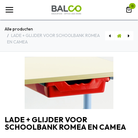
Overslaan naar inhoud
0
Alle producten
LADE + GLIJDER VOOR SCHOOLBANK ROMEA
EN CAMEA
3-DEURS GARDEROBE
[ROULCAMEA] WIELEN VOOR TAFEL CAMEA
LADE + GLIJDER VOOR
SCHOOLBANK ROMEA EN CAMEA