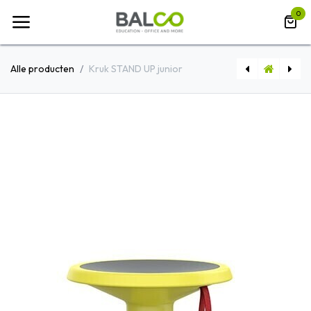
Overslaan naar inhoud
0
Alle producten
Kruk STAND UP junior
[OPT602] Schuilplaats met boekenkast
Hoge kruk STAND UP