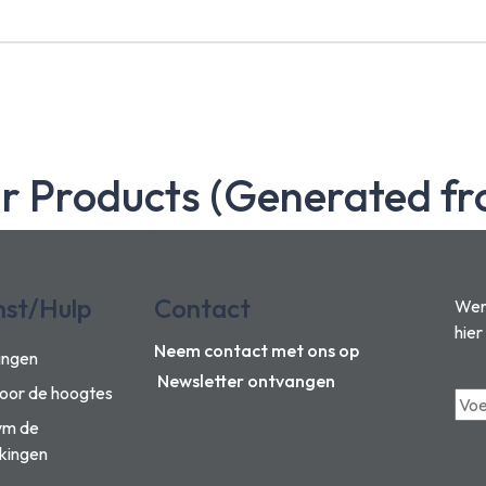
ar Products (Generated fr
nst/Hulp
Contact
Wens
hier
Neem contact met ons op
ingen
Newsletter ontvangen
voor de hoogtes
vm de
kingen