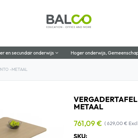
Startpagina
Over Ons
Shop
Blog
Contac
er en secundair onderwijs
Hoger onderwijs, Gemeenschap
UNTO -METAAL
VERGADERTAFEL 
METAAL
761,09
€
(
629,00
€
Excl
SKU: