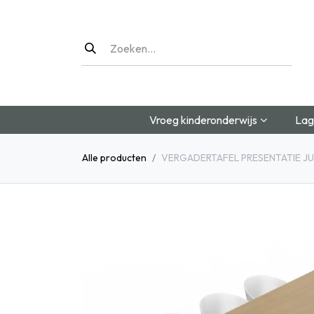
Overslaan naar inhoud
Vroeg kinderonderwijs
Lag
Alle producten
VERGADERTAFEL PRESENTATIE J