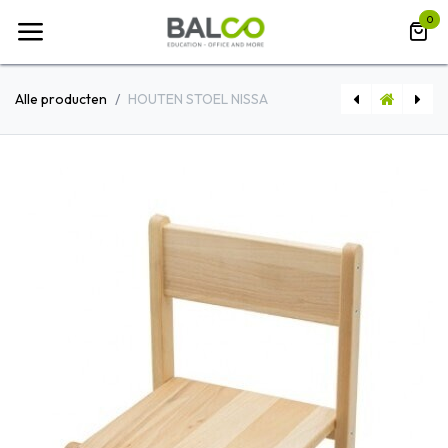
Overslaan naar inhoud
0
Alle producten
HOUTEN STOEL NISSA
BUREAUSTOEL LX22
KAPSTOK CAFE - DRIEPOOT