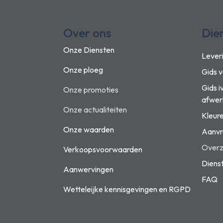
Over ons
Die
Onze Diensten
Lever
Onze ploeg
Gids 
Gids i
Onze promoties
afwer
Onze actualiteiten
Kleur
Onze waarden
Aanvr
Overzi
Verkoopsvoorwaarden
Diens
Aanwervingen
FAQ
Wetteleijke kennisgevingen en
RGPD