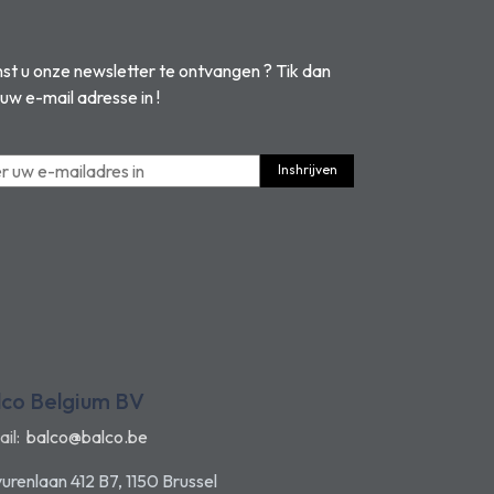
t u onze newsletter te ontvangen ? Tik dan
 uw e-mail adresse in !
Inshrijven
lco Belgium BV
ail:
balco@balco.be
urenlaan 412 B7, 1150 Brussel