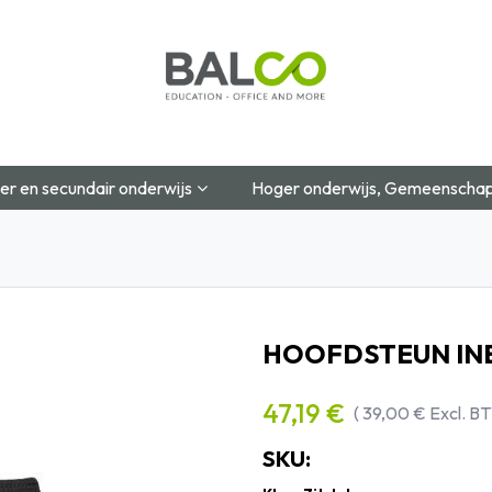
Startpagina
Over Ons
Shop
Blog
Contac
er en secundair onderwijs
Hoger onderwijs, Gemeenschap
HOOFDSTEUN IN
47,19
€
(
39,00
€
Excl. B
SKU: