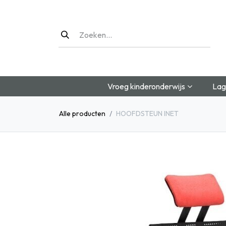
Overslaan naar inhoud
Vroeg kinderonderwijs
Lag
Alle producten
HOOFDSTEUN INET