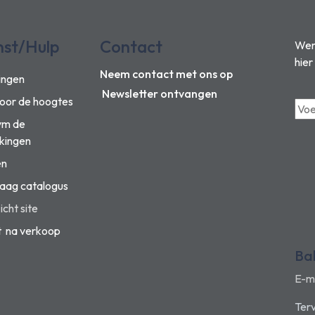
nst/Hulp
Contact
Wens
hier
Neem contact met ons op
ingen
Newsletter ontvangen
voor de hoogtes
vm de
kingen
en
aag catalogus
cht site
t na verkoop
Ba
E-m
Terv