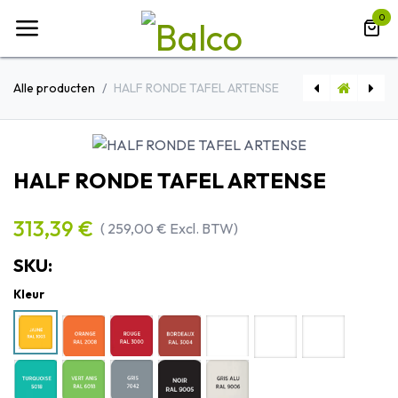
Overslaan naar inhoud
0
Alle producten
HALF RONDE TAFEL ARTENSE
HALFRONDE TAFEL ARTENSE
[BACPT787] MOBIEL OPBERGBAK VOOR PLATEN/CDS -HOUT
HALF RONDE TAFEL ARTENSE
313,39
€
(
259,00
€
Excl. BTW)
SKU:
Kleur