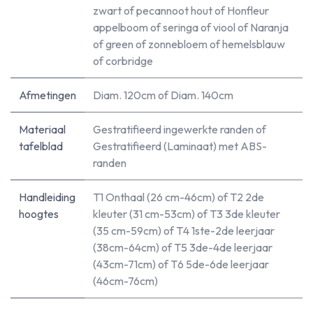
zwart
of
pecannoot hout
of
Honfleur
appelboom
of
seringa
of
viool
of
Naranja
of
green
of
zonnebloem
of
hemelsblauw
of
corbridge
Afmetingen
Diam. 120cm
of
Diam. 140cm
Materiaal
Gestratifieerd ingewerkte randen
of
tafelblad
Gestratifieerd (Laminaat) met ABS-
randen
Handleiding
T1 Onthaal (26 cm-46cm)
of
T2 2de
hoogtes
kleuter (31 cm-53cm)
of
T3 3de kleuter
(35 cm-59cm)
of
T4 1ste-2de leerjaar
(38cm-64cm)
of
T5 3de-4de leerjaar
(43cm-71cm)
of
T6 5de-6de leerjaar
(46cm-76cm)