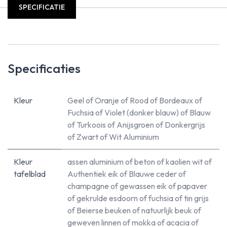
SPECIFICATIE
Specificaties
Kleur
Geel
of
Oranje
of
Rood
of
Bordeaux
of
Fuchsia
of
Violet (donker blauw)
of
Blauw
of
Turkoois
of
Anijsgroen
of
Donkergrijs
of
Zwart
of
Wit Aluminium
Kleur
assen aluminium
of
beton
of
kaolien wit
of
tafelblad
Authentiek eik
of
Blauwe ceder
of
champagne
of
gewassen eik
of
papaver
of
gekrulde esdoorn
of
fuchsia
of
tin grijs
of
Beierse beuken
of
natuurlijk beuk
of
geweven linnen
of
mokka
of
acacia
of