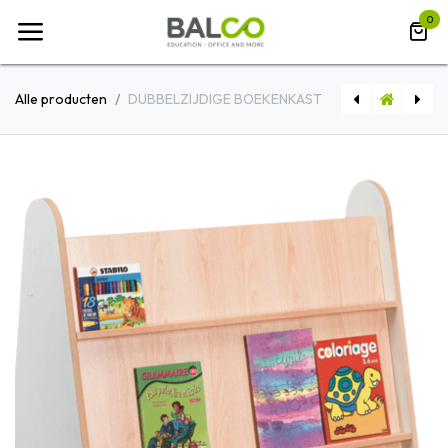
Overslaan naar inhoud
0
Alle producten
DUBBELZIJDIGE BOEKENKAST
EXTRA LEGPLANK VOOR NG KAST