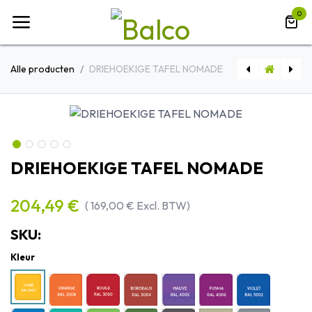
Overslaan naar inhoud
0
Alle producten
DRIEHOEKIGE TAFEL NOMADE
WATERDICHTE MATRAS
DRIEHOEKIGE TAFEL NOMADE
204,49
€
(
169,00
€
Excl. BTW)
SKU:
Kleur