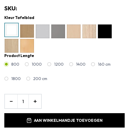
SKU:
Kleur Tafelblad
Product Lengte
800
1000
1200
1400
160 cm
1800
200 cm
AAN WINKELMANDJE TOEVOEGEN