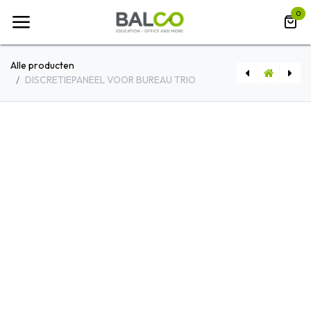
Overslaan naar inhoud
0
Alle producten
DISCRETIEPANEEL VOOR BUREAU TRIO
BUREAUSTOEL XILIUM -DUOBACK
STOEL IZO -STALEN ONDERSTEL- NATUURLIJK GELAKT