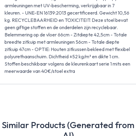
armleuningen met UV-bescherming, verkrijgbaar in 7
kleuren. - UNE-EN 16139:2013 gecertificeerd. Gewicht 10,56
kg. RECYCLEBAARHEID en TOXICITEIT: Deze stoel bevat
geen giftige stoffen en de onderdelen zijn recyclebaar.
Belemmering op de vloer 66cm - Zitdiepte 42,5cm - Totale
breedte zitkuip met armleuningen 56cm - Totale diepte
zitkuip 47cm - OPTIE: Houten zitkussen bekleed met flexibel
polyurethaanschuim. Dichtheid ±52 kg/m³ en dikte 1 cm.
Stoffen beschikbaar volgens de kleurenkaart serie 1 mits een
meerwaarde van 40€/stoel extra
Similar Products (Generated from
AI)