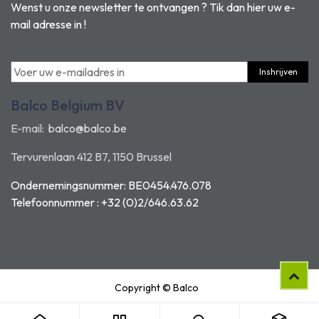
Wenst u onze newsletter te ontvangen ? Tik dan hier uw e-
mail adresse in !
Inshrijven
Balco Belgium BV
E-mail:
balco@balco.be
Tervurenlaan 412 B7, 1150 Brussel
Ondernemingsnummer: BE0454.476.078
Telefoonnummer : +32 (0)2/646.63.62
Copyright © Balco
BUREAUSTOEL MANAGER -LEDER