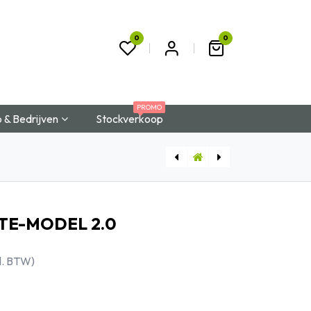
0
0
t
PROMO
 & Bedrijven
Stockverkoop
BUREAU SIGMA COMPACT SYMMETRISCH D80 cm
BUREAU RECHT TRIO
TE-MODEL 2.0
l. BTW)