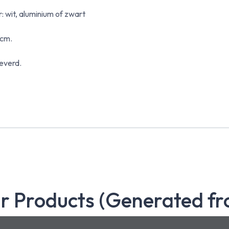
: wit, aluminium of zwart
 cm.
everd.
ar Products (Generated fr