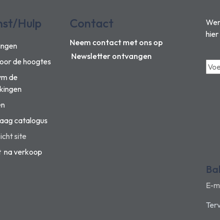
nst/Hulp
Contact
Wens
hier
Neem contact met ons op
ingen
Newsletter ontvangen
voor de hoogtes
vm de
kingen
en
aag catalogus
cht site
t na verkoop
Ba
E-m
Terv