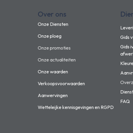
Over ons
Die
Onze Diensten
Lever
Onze ploeg
Gids 
Gids i
Onze promoties
afwer
Onze actualiteiten
Kleur
Onze waarden
Aanvr
Overzi
Verkoopsvoorwaarden
Diens
Aanwervingen
FAQ
Wetteleijke kennisgevingen en
RGPD