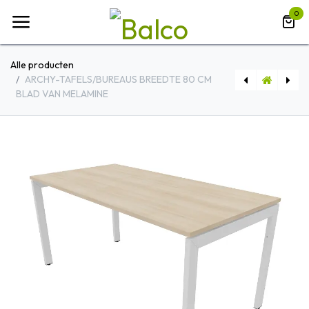
Overslaan naar inhoud
0
Alle producten
ARCHY-TAFELS/BUREAUS BREEDTE 80 CM
BLAD VAN MELAMINE
ARCHY-TAFELS/BUREAUS BREEDTE 70 CM BLAD VAN MELAMINE