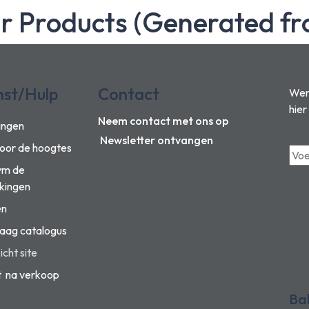
ar Products (Generated fr
nst/Hulp
Contact
Wens
hier
Neem contact met ons op
ingen
Newsletter ontvangen
voor de hoogtes
vm de
kingen
en
aag catalogus
cht site
t na verkoop
Ba