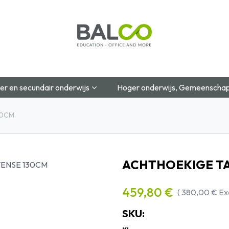
Startpagina
Over Ons
Shop
Blog
Contac
er en secundair onderwijs
Hoger onderwijs, Gemeenschap
30CM
ACHTHOEKIGE TA
459,80
€
(
380,00
€
Ex
SKU: