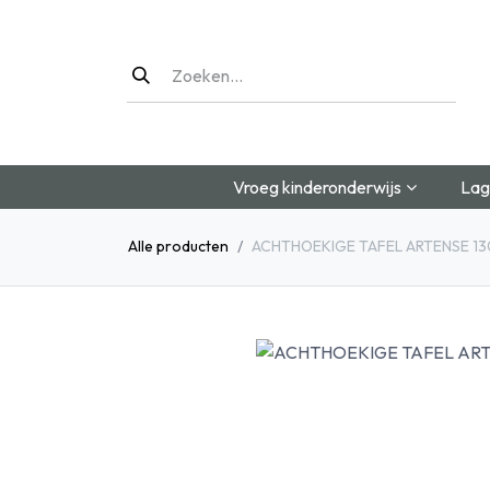
Overslaan naar inhoud
Vroeg kinderonderwijs
Lag
Alle producten
ACHTHOEKIGE TAFEL ARTENSE 1