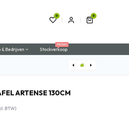
0
0
t
PROMO
 & Bedrijven
Stockverkoop
TRAPEZIUM VERGADERTAFEL MOV
[GOULOTTEJUNTO] KANTELBARE KABELGOOT JUNTO 160cm
FEL ARTENSE 130CM
cl. BTW)