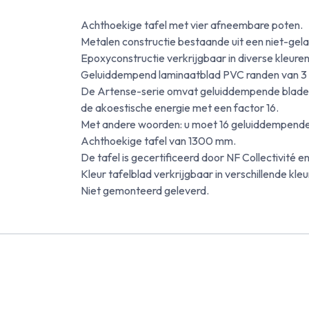
Achthoekige tafel met vier afneembare poten.
Metalen constructie bestaande uit een niet-gel
Epoxyconstructie verkrijgbaar in diverse kleuren
Geluiddempend laminaatblad PVC randen van 3 t
De Artense-serie omvat geluiddempende bladen 
de akoestische energie met een factor 16.
Met andere woorden: u moet 16 geluiddempende b
Achthoekige tafel van 1300 mm.
De tafel is gecertificeerd door NF Collectivité 
Kleur tafelblad verkrijgbaar in verschillende kle
Niet gemonteerd geleverd.