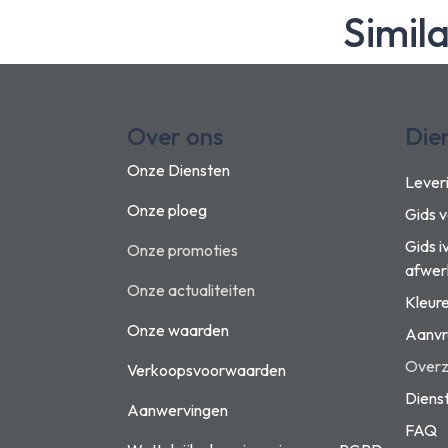
Simil
Over ons
Die
Onze Diensten
Lever
Onze ploeg
Gids 
Gids i
Onze promoties
afwer
Onze actualiteiten
Kleur
Onze waarden
Aanvr
Overzi
Verkoopsvoorwaarden
Diens
Aanwervingen
FAQ