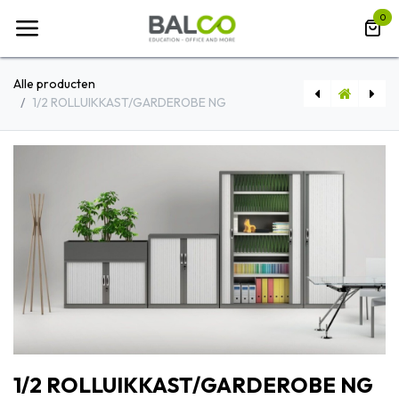
Overslaan naar inhoud
0
Alle producten
1/2 ROLLUIKKAST/GARDEROBE NG
PEUTERKAST COL2
1/2 ROLLUIKKAST/GARDEROBE NG